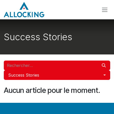
Se rendre au contenu
Success Stories
Success Stories
Aucun article pour le moment.