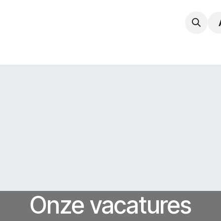
npak
Expertise
Service en Onderhoud
Vacatur
Onze vacatures