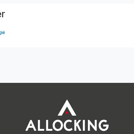
er
gië