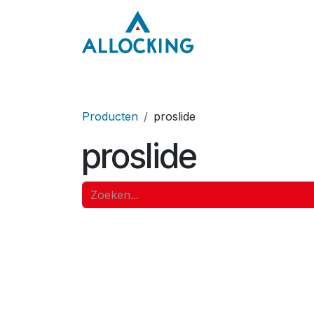
Overslaan naar inhoud
Home
Onze aa
Producten
proslide
proslide