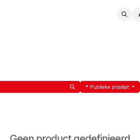
npak
Expertise
Service en Onderhoud
Vacatur
* Publieke prijslijst
Geen product gedefinieerd