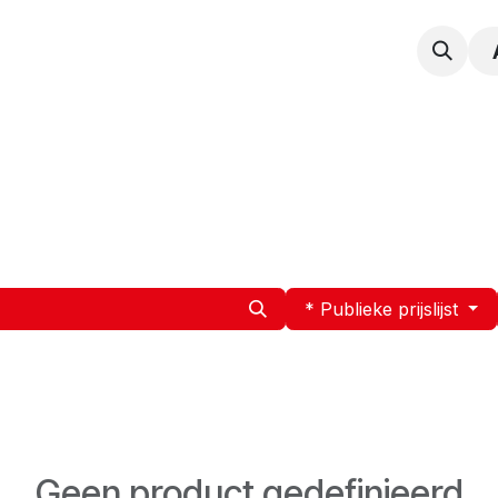
npak
Expertise
Service en Onderhoud
Vacatur
* Publieke prijslijst
Geen product gedefinieerd