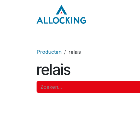
Overslaan naar inhoud
Home
Onze aa
Producten
relais
relais