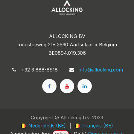
ALLOCKING BV
Industrieweg 21• 2630 Aartselaar • Belgium
BE0894.019.306
+32 3 888-8918
info@allocking.com
Copyright © Allocking b.v. 2023
Nederlands (BE)
|
Français (BE)
Aangeboden door
- De #1
Open source e-