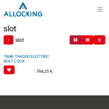
Overslaan naar inhoud
slot
slot
TANE TH4000 ELECTRIC
BOLT LOCK
766,25
€