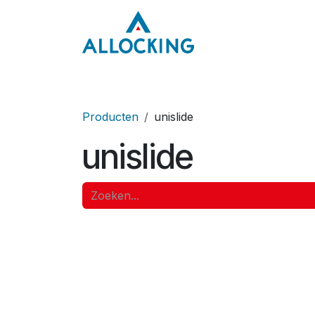
Overslaan naar inhoud
Home
Onze aa
Producten
unislide
unislide