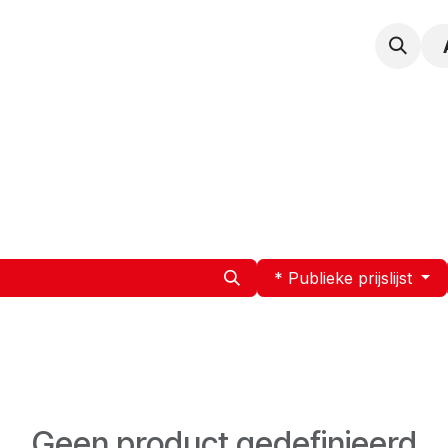
npak
Expertise
Service en Onderhoud
Vacatur
* Publieke prijslijst
Geen product gedefinieerd