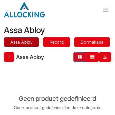
Overslaan naar inhoud
Assa Abloy
Assa Abloy
Record
Dormakaba
Assa Abloy
Geen product gedefinieerd
Geen product gedefinieerd in deze categorie.