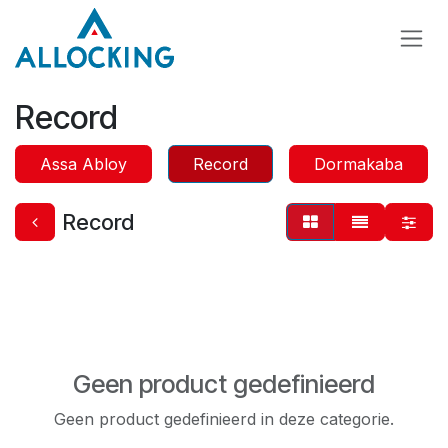
Overslaan naar inhoud
Record
Assa Abloy
Record
Dormakaba
Record
Geen product gedefinieerd
Geen product gedefinieerd in deze categorie.