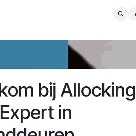
npak
Expertise
Service en Onderhoud
Vacatur
om bij Allocking
Expert in
nddeuren