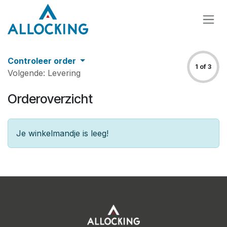
Overslaan naar inhoud
Controleer order
1 of 3
Volgende: Levering
Orderoverzicht
Je winkelmandje is leeg!