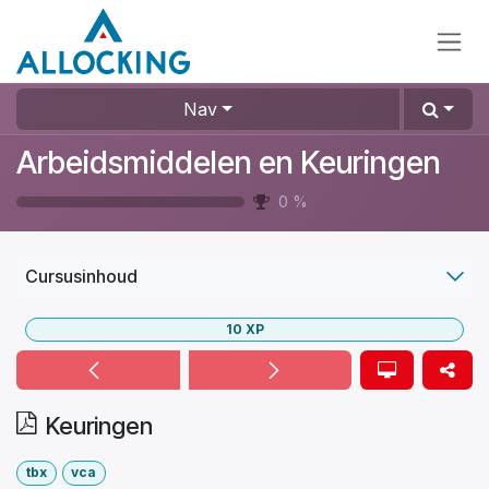
Overslaan naar inhoud
Nav
Arbeidsmiddelen en Keuringen
0
%
Cursusinhoud
10
XP
Keuringen
tbx
vca