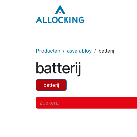
Overslaan naar inhoud
Home
Onze aa
Producten
assa abloy
batterij
batterij
batterij