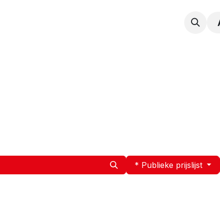
npak
Expertise
Service en Onderhoud
Vacatur
* Publieke prijslijst