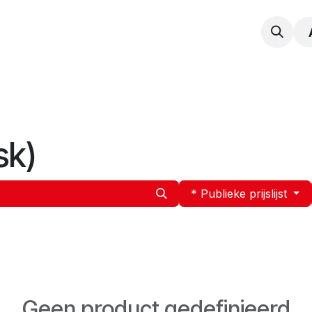
npak
Expertise
Service en Onderhoud
Vacatur
sk)
* Publieke prijslijst
Geen product gedefinieerd