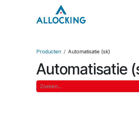
Overslaan naar inhoud
Home
Onze aa
Producten
Automatisatie (sk)
Automatisatie (