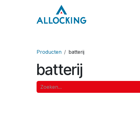
Overslaan naar inhoud
Home
Onze aa
Producten
batterij
batterij