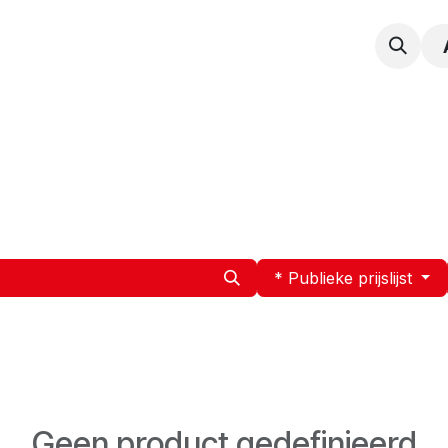
npak
Expertise
Service en Onderhoud
Vacatur
* Publieke prijslijst
Geen product gedefinieerd