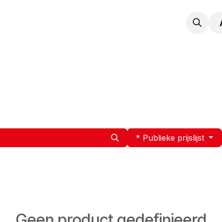
npak
Expertise
Service en Onderhoud
Vacatur
* Publieke prijslijst
Geen product gedefinieerd