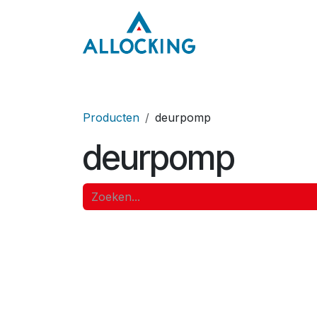
Overslaan naar inhoud
Home
Onze aa
Producten
deurpomp
deurpomp