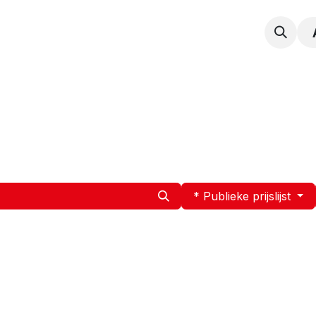
npak
Expertise
Service en Onderhoud
Vacatur
* Publieke prijslijst