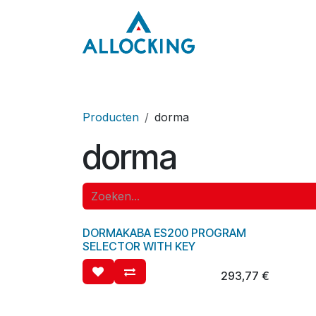
Overslaan naar inhoud
Home
Onze aa
Producten
dorma
dorma
DORMAKABA ES200 PROGRAM
SELECTOR WITH KEY
293,77
€