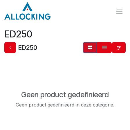
Overslaan naar inhoud
ED250
ED250
Geen product gedefinieerd
Geen product gedefinieerd in deze categorie.