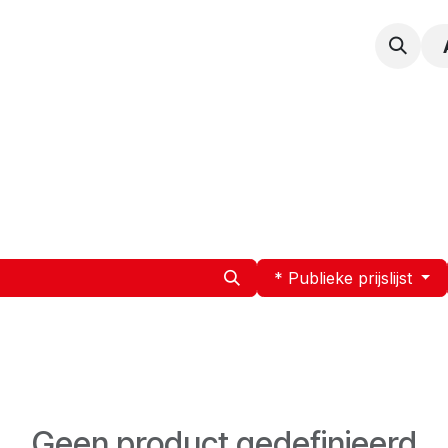
npak
Expertise
Service en Onderhoud
Vacatur
* Publieke prijslijst
Geen product gedefinieerd