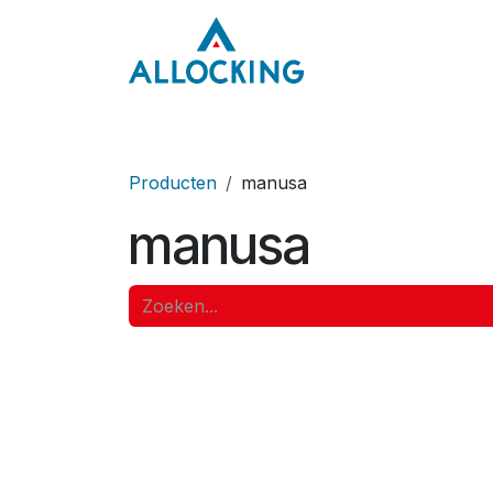
Overslaan naar inhoud
Home
Onze aa
Producten
manusa
manusa