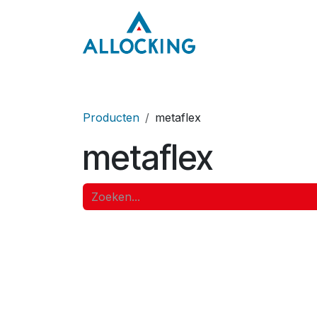
Overslaan naar inhoud
Home
Onze aa
Producten
metaflex
metaflex