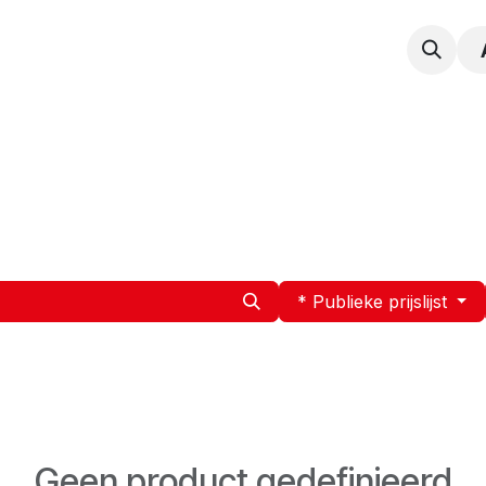
npak
Expertise
Service en Onderhoud
Vacatur
* Publieke prijslijst
Geen product gedefinieerd