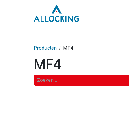
Overslaan naar inhoud
Home
Onze aa
Producten
MF4
MF4