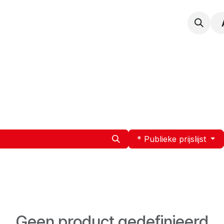
npak
Expertise
Service en Onderhoud
Vacatur
* Publieke prijslijst
Geen product gedefinieerd