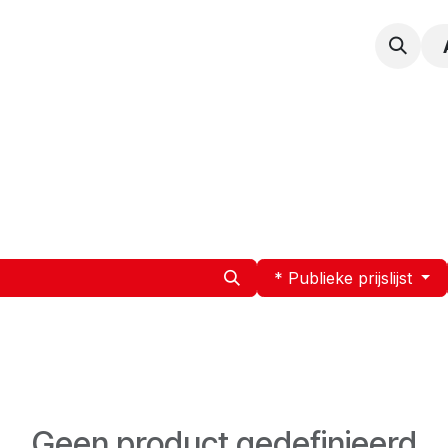
npak
Expertise
Service en Onderhoud
Vacatur
* Publieke prijslijst
Geen product gedefinieerd