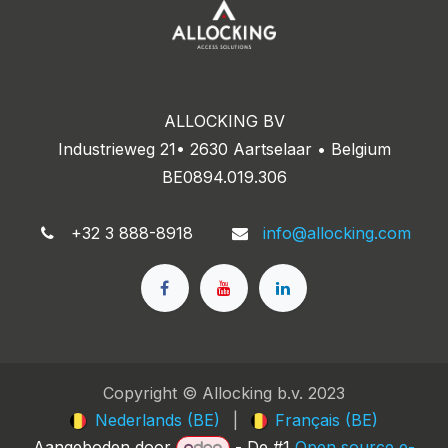
ALLOCKING BV
Industrieweg 21• 2630 Aartselaar • Belgium
BE0894.019.306
+32 3 888-8918
info@allocking.com
Copyright © Allocking b.v. 2023
Nederlands (BE)
|
Français (BE)
Aangeboden door
- De #1
Open source e-