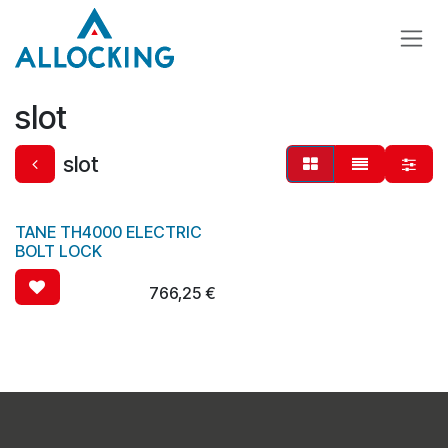
Overslaan naar inhoud
slot
slot
TANE TH4000 ELECTRIC
BOLT LOCK
766,25
€