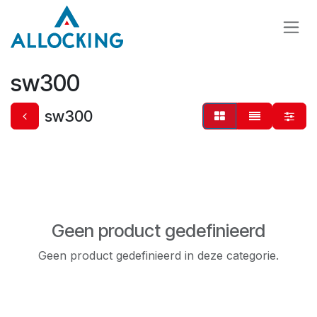
Overslaan naar inhoud
sw300
sw300
Geen product gedefinieerd
Geen product gedefinieerd in deze categorie.