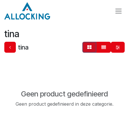
Overslaan naar inhoud
tina
tina
Geen product gedefinieerd
Geen product gedefinieerd in deze categorie.