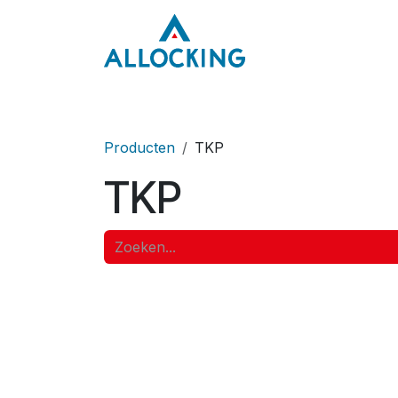
Overslaan naar inhoud
Home
Onze aa
Producten
TKP
TKP