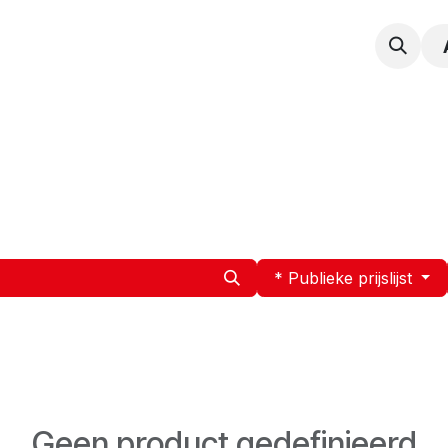
npak
Expertise
Service en Onderhoud
Vacatur
* Publieke prijslijst
Geen product gedefinieerd