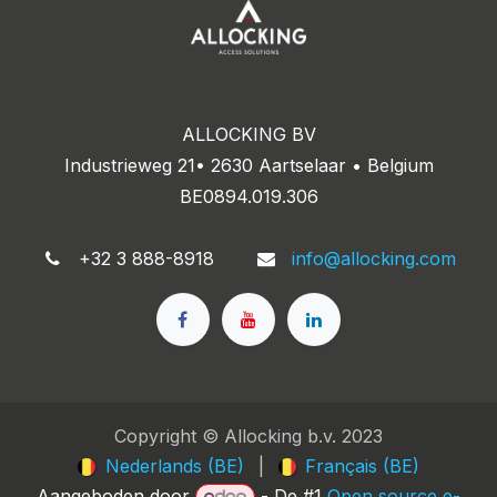
ALLOCKING BV
Industrieweg 21• 2630 Aartselaar • Belgium
BE0894.019.306
+32 3 888-8918
info@allocking.com
Copyright © Allocking b.v. 2023
Nederlands (BE)
|
Français (BE)
Aangeboden door
- De #1
Open source e-