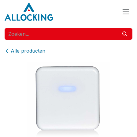
Overslaan naar inhoud
Alle producten