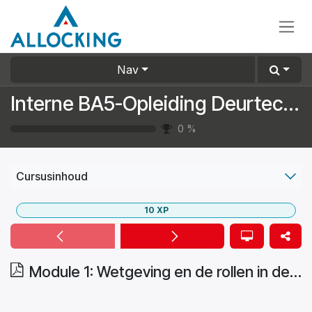
Overslaan naar inhoud
Nav
Interne BA5-Opleiding Deurtechniekers
0
%
Cursusinhoud
10
XP
Module 1: Wetgeving en de rollen in de praktijk