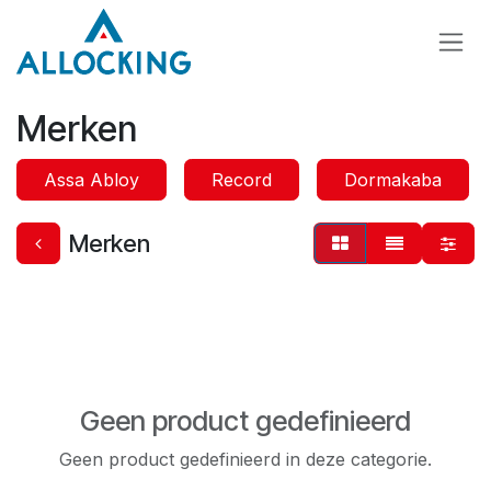
Overslaan naar inhoud
Merken
Assa Abloy
Record
Dormakaba
Merken
Geen product gedefinieerd
Geen product gedefinieerd in deze categorie.