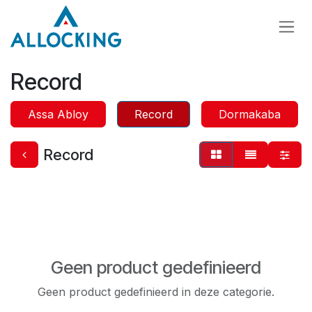
Overslaan naar inhoud
Record
Assa Abloy
Record
Dormakaba
Record
Geen product gedefinieerd
Geen product gedefinieerd in deze categorie.